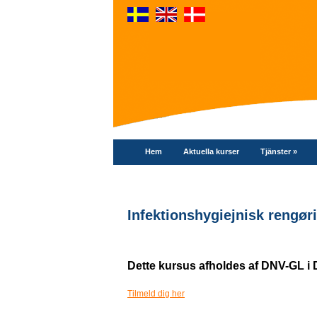
Hem
Aktuella kurser
Tjänster
»
Infektionshygiejnisk rengø
Dette kursus afholdes af DNV-GL i 
Tilmeld dig her