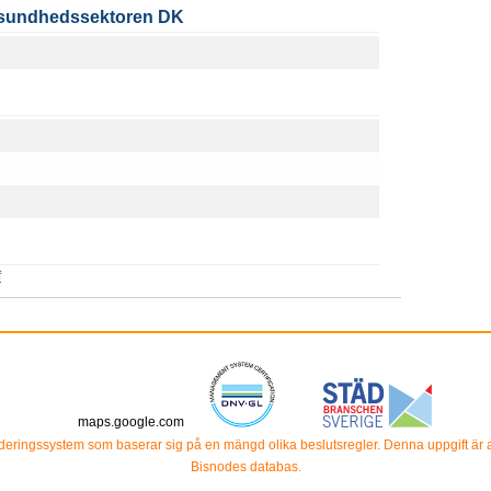
i sundhedssektoren DK
f
maps.google.com