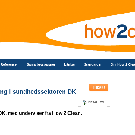
Referenser
Samarbetspartner
Länkar
Standarder
Om How 2 Cle
Tillbaka
ring i sundhedssektoren DK
DETALJER
DK, med underviser fra How 2 Clean.