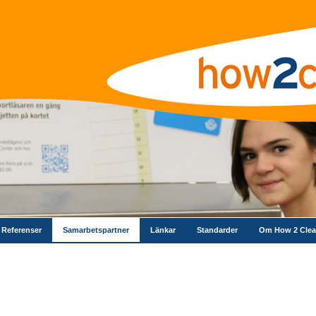
Referenser
Samarbetspartner
Länkar
Standarder
Om How 2 Cle