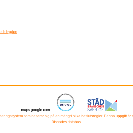
 och hygien
maps.google.com